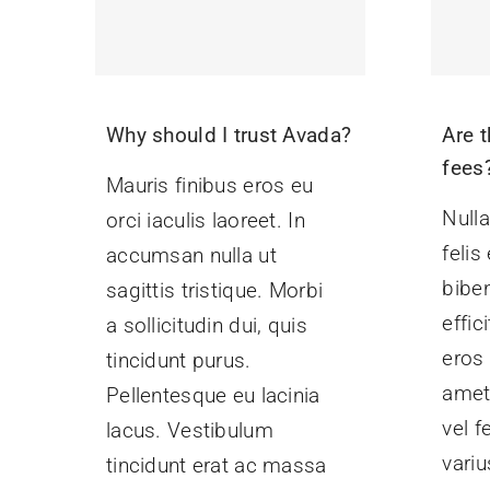
Why should I trust Avada?
Are t
fees
Mauris finibus eros eu
Nulla
orci iaculis laoreet. In
felis
accumsan nulla ut
bibe
sagittis tristique. Morbi
effic
a sollicitudin dui, quis
eros 
tincidunt purus.
amet
Pellentesque eu lacinia
vel f
lacus. Vestibulum
variu
tincidunt erat ac massa