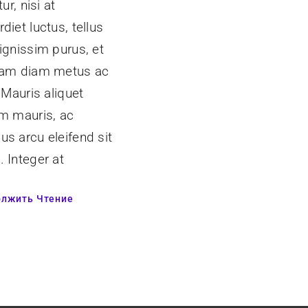
tur, nisi at
diet luctus, tellus
ignissim purus, et
uam diam metus ac
. Mauris aliquet
um mauris, ac
s arcu eleifend sit
 Integer at
лжить Чтение