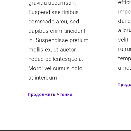
effici
gravida accumsan.
imper
Suspendisse finibus
dui d
commodo arcu, sed
aliq
dapibus enim tincidunt
velit
in. Suspendisse pretium
rutr
mollis ex, ut auctor
tempu
neque pellentesque a.
amet.
Morbi vel cursus odio,
at interdum
Продо
Продолжить Чтение