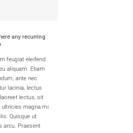
here any recurring
?
m feugiat eleifend
 eu aliquam. Etiam
ndum, ante nec
itur lacinia, lectus
laoreet lectus, sit
 ultricies magna mi
elis. Quisque ut
s arcu. Praesent