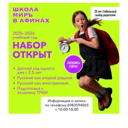
CERTIFICATE TORFL
ΝΕΑ
ΦΩΤΟΓΡΑΦΙΕΣ
YOUTUBE
ΘΕΑΤΡΟ ΜΙΡΟΒΟΙ
ΕΠΙΚΟΙΝΩΝΙΑ
RU