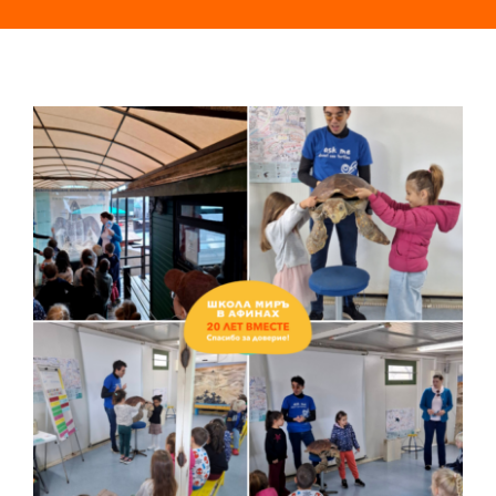
CERTIFICATE TORFL
ΝΕΑ
ΦΩΤΟΓΡΑΦΙΕΣ
YOUTUBE
ΘΕΑΤΡΟ ΜΙΡΟΒΟΙ
ΕΠΙΚΟΙΝΩΝΙΑ
RU