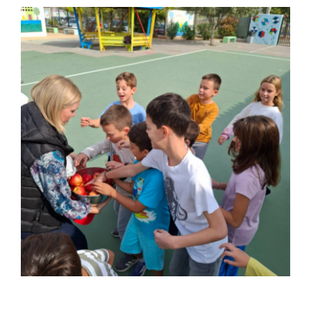
CERTIFICATE TORFL
ΝΕΑ
ΦΩΤΟΓΡΑΦΙΕΣ
YOUTUBE
ΘΕΑΤΡΟ ΜΙΡΟΒΟΙ
ΕΠΙΚΟΙΝΩΝΙΑ
RU