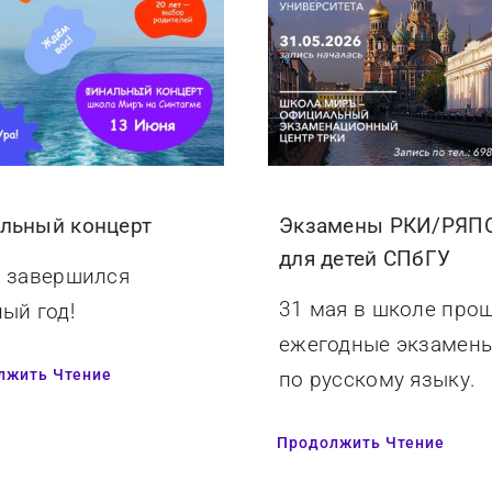
льный концерт
Экзамены РКИ/РЯП
для детей СПбГУ
и завершился
31 мая в школе про
ый год!
ежегодные экзамен
лжить Чтение
по русскому языку.
Продолжить Чтение