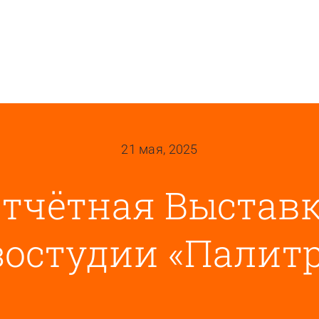
21 мая, 2025
тчётная Выстав
зостудии «Палитр