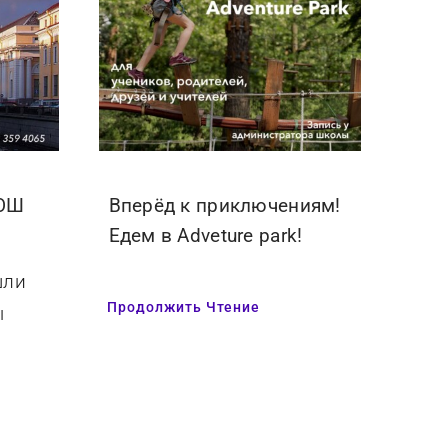
ОШ
Вперёд к приключениям!
Едем в Adveture park!
шли
Продолжить Чтение
ы