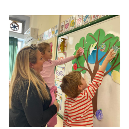
ЕВРОПЕЙСКИЕ ПРОГРАММЫ
СЕРТИФИКАТ ТРКИ — ЭКЗАМЕННАЦИОННЫЙ ЦЕНТР
НОВОСТИ
ФОТОГРАФИИ
YOUTUBE
ТЕАТР МИРОВОЙ
КОНТАКТЫ