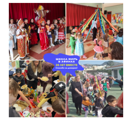
ЕВРОПЕЙСКИЕ ПРОГРАММЫ
СЕРТИФИКАТ ТРКИ — ЭКЗАМЕННАЦИОННЫЙ ЦЕНТР
НОВОСТИ
ФОТОГРАФИИ
YOUTUBE
ТЕАТР МИРОВОЙ
КОНТАКТЫ