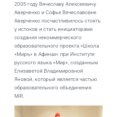
2005 году Вячеславу Алексеевичу
ЕВРОПЕЙСКИЕ ПРОГРАММЫ
Аверченко и Софье Вячеславовне
Аверченко посчастливилось стоять
СЕРТИФИКАТ ТРКИ — ЭКЗАМЕННАЦИОННЫЙ ЦЕНТР
у истоков и стать инициаторами
создания некоммерческого
НОВОСТИ
образовательного проекта «Школа
«Миръ» в Афинах» при Институте
ФОТОГРАФИИ
русского языка «Мир», созданным
Елизаветой Владимировной
Яновой, который является частью
YOUTUBE
образовательного объединения
MiR.
ТЕАТР МИРОВОЙ
КОНТАКТЫ